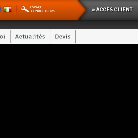
» ACCÈS CLIENT
oi
Actualités
Devis