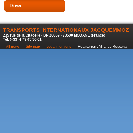
Driver
TRANSPORTS INTERNATIONAUX JACQUEMMOZ
235 rue de la Citadelle - BP 20059 - 73500 MODANE (France)
Tél. (+33) 4 79 05 36 01
All news
Site map
Legal mentions
Réalisation :
Alliance Réseaux